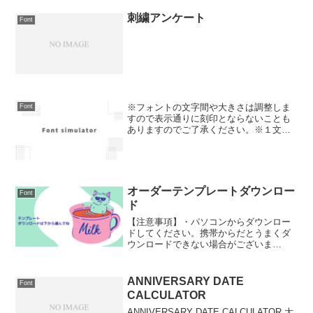
刺繍アンケート
Font
※フォントの文字間や大きさは調整しま
Font
すので表示通りに刻印とならないことも
ありますのでご了承ください。※１文字
目を大文字、それ以降を小文字で記入く
ださい。 フォント１フォント２フォント
３
オーダーテンプレートダウンロー
Font
ド
【注意事項】・パソコンからダウンロー
ドしてください。携帯からだとうまくダ
ウンロードできない場合がございま
す。・テンプレートデータはイラストレ
ーターファイル（.ai）となります。イラ
ストレーターで編集してください。 4cm
ANNIVERSARY DATE
Font
スクエアケースのテン...
CALCULATOR
ANNIVERSARY DATE CALCULATOR 大