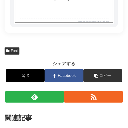
Outer rectangle = box outline. Dashed = safe area.
Font
シェアする
X
Facebook
コピー
関連記事