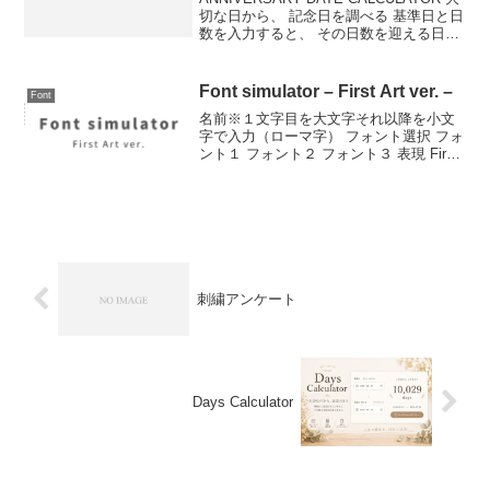
切な日から、 記念日を調べる 基準日と日
数を入力すると、 その日数を迎える日付
を計算します。 基準日 調べたい日数
days おすすめの日数 100 500 1000 1111
20...
Font simulator – First Art ver. –
Font
名前※１文字目を大文字それ以降を小文
字で入力（ローマ字） フォント選択 フォ
ント１ フォント２ フォント３ 表現 First
Art My First Art Baby’s First Art First
Drawing First Pai...
刺繍アンケート
Days Calculator